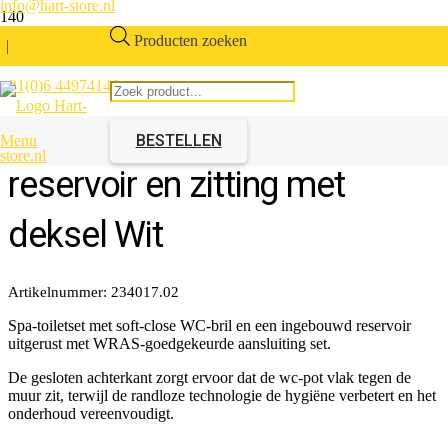
info@hart-store.nl
Producten zoeken
|
+31(0)6 44974146
Compleet Toilet Spa met pot,
BESTELLEN
Menu
reservoir en zitting met
deksel Wit
Artikelnummer:
234017.02
Spa-toiletset met soft-close WC-bril en een ingebouwd reservoir
uitgerust met WRAS-goedgekeurde aansluiting set.
De gesloten achterkant zorgt ervoor dat de wc-pot vlak tegen de
muur zit, terwijl de randloze technologie de hygiëne verbetert en het
onderhoud vereenvoudigt.