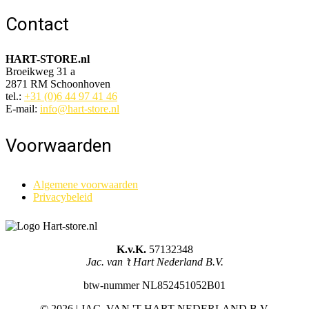
Contact
HART-STORE.nl
Broeikweg 31 a
2871 RM Schoonhoven
tel.:
+31 (0)6 44 97 41 46
E-mail:
info@hart-store.nl
Voorwaarden
Algemene voorwaarden
Privacybeleid
K.v.K.
57132348
Jac. van ’t Hart Nederland B.V.
btw-nummer NL852451052B01
©
2026 | JAC. VAN 'T HART NEDERLAND B.V.