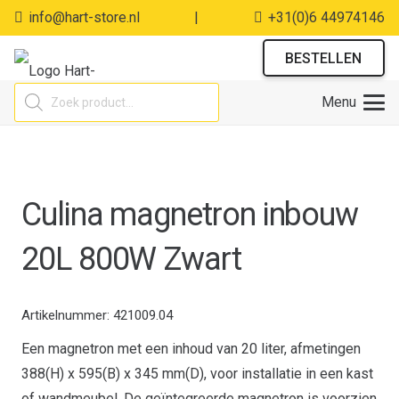
info@hart-store.nl
|
+31(0)6 44974146
BESTELLEN
Producten
Menu
zoeken
Culina magnetron inbouw
20L 800W Zwart
Artikelnummer:
421009.04
Een magnetron met een inhoud van 20 liter, afmetingen
388(H) x 595(B) x 345 mm(D), voor installatie in een kast
of wandmeubel. De geïntegreerde magnetron is voorzien