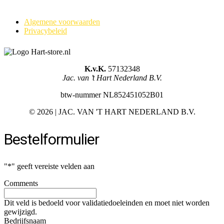
Algemene voorwaarden
Privacybeleid
K.v.K.
57132348
Jac. van ’t Hart Nederland B.V.
btw-nummer NL852451052B01
©
2026 | JAC. VAN 'T HART NEDERLAND B.V.
Bestelformulier
"
*
" geeft vereiste velden aan
Comments
Dit veld is bedoeld voor validatiedoeleinden en moet niet worden
gewijzigd.
Bedrijfsnaam