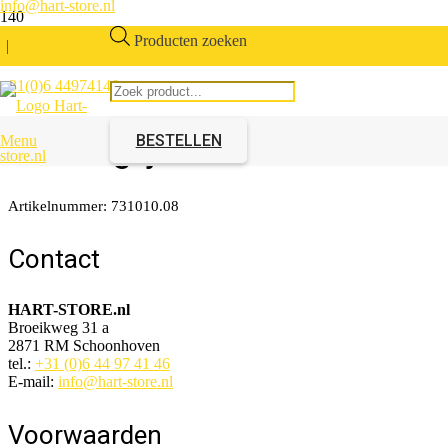
info@hart-store.nl
Producten zoeken
|
+31(0)6 44974146
Deurvanger PLOPP 2-delig
donkergrijs
BESTELLEN
Menu
Artikelnummer:
731010.08
Contact
HART-STORE.nl
Broeikweg 31 a
2871 RM Schoonhoven
tel.:
+31 (0)6 44 97 41 46
E-mail:
info@hart-store.nl
Voorwaarden