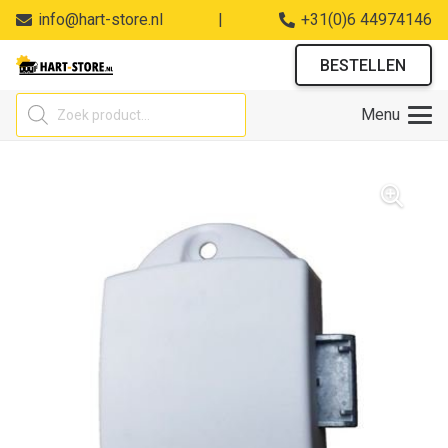
info@hart-store.nl
|
+31(0)6 44974146
BESTELLEN
Producten
Menu
zoeken