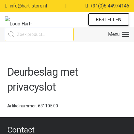
info@hart-store.nl
|
+31(0)6 44974146
BESTELLEN
Producten
Menu
zoeken
Deurbeslag met
privacyslot
Artikelnummer:
631105.00
Contact