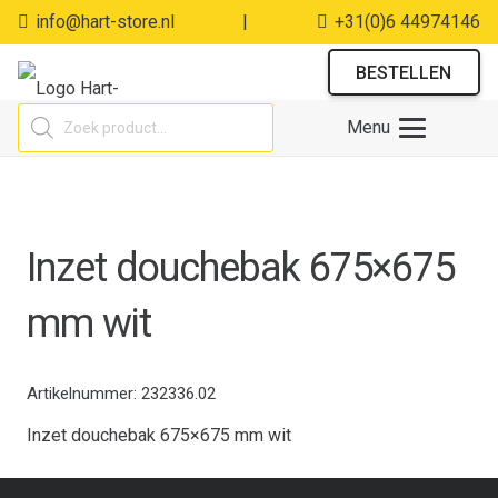
info@hart-store.nl
|
+31(0)6 44974146
BESTELLEN
Producten
Menu
zoeken
Inzet douchebak 675×675
mm wit
Artikelnummer:
232336.02
Inzet douchebak 675×675 mm wit