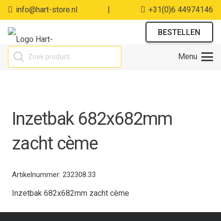
info@hart-store.nl
|
+31(0)6 44974146
BESTELLEN
Producten
Menu
zoeken
Inzetbak 682x682mm
zacht cème
Artikelnummer:
232308.33
Inzetbak 682x682mm zacht cème