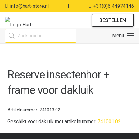
info@hart-store.nl
|
+31(0)6 44974146
BESTELLEN
Producten
Menu
zoeken
Reserve insectenhor +
frame voor dakluik
Artikelnummer:
741013.02
Geschikt voor dakluik met artikelnummer:
741001.02