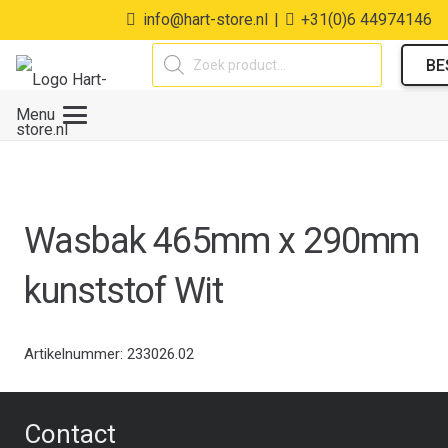
info@hart-store.nl
|
+31(0)6 44974146
Producten
BE
zoeken
Menu
Wasbak 465mm x 290mm
kunststof Wit
Artikelnummer:
233026.02
Contact