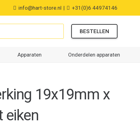
info@hart-store.nl
|
+31(0)6 44974146
BESTELLEN
Apparaten
Onderdelen apparaten
rking 19x19mm x
t eiken