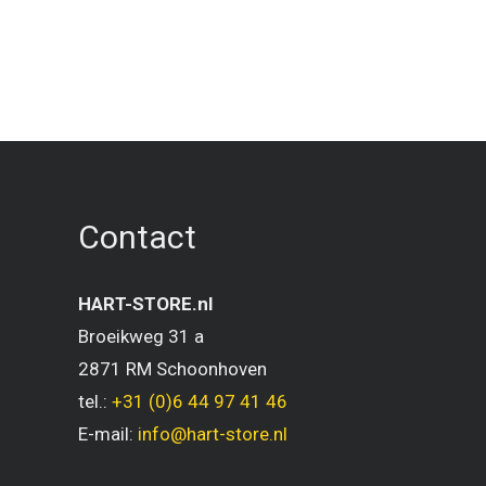
Contact
HART-STORE.nl
Broeikweg 31 a
2871 RM Schoonhoven
tel.:
+31 (0)6 44 97 41 46
E-mail:
info@hart-store.nl