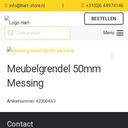
info@hart-store.nl
|
+31(0)6 44974146
BESTELLEN
Producten
Menu
zoeken
Meubelgrendel 50mm
Messing
Artikelnummer:
623004.63
Contact