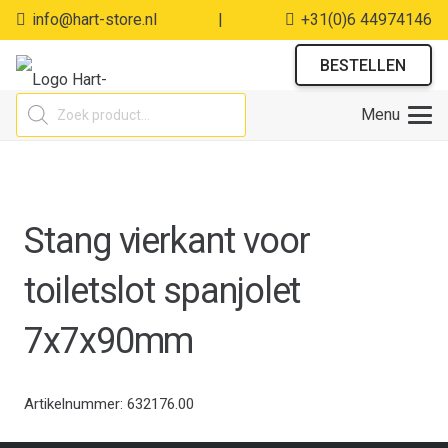
info@hart-store.nl
|
+31(0)6 44974146
BESTELLEN
Producten
Menu
zoeken
Stang vierkant voor
toiletslot spanjolet
7x7x90mm
Artikelnummer:
632176.00