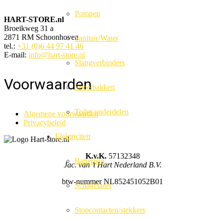
Pompen
HART-STORE.nl
Broeikweg 31 a
2871 RM Schoonhoven
Sanitair/Water
tel.:
+31 (0)6 44 97 41 46
E-mail:
info@hart-store.nl
Slangverbinders
Voorwaarden
Spoelbakken
Toilet onderdelen
Algemene voorwaarden
Privacybeleid
Elektriciteit
K.v.K.
57132348
Batterijen
Jac. van ’t Hart Nederland B.V.
btw-nummer NL852451052B01
Schakelaars
Stopcontacten/stekkers