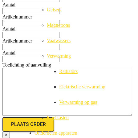
Aantal
Geisers
Artikelnummer
Magnetrons
Aantal
Vaatwassers
Artikelnummer
Aantal
Verwarming
Toelichting of aanvulling
Radiators
Elektrische verwarming
Verwarming op gas
Koelkasten
Onderdelen apparaten
×