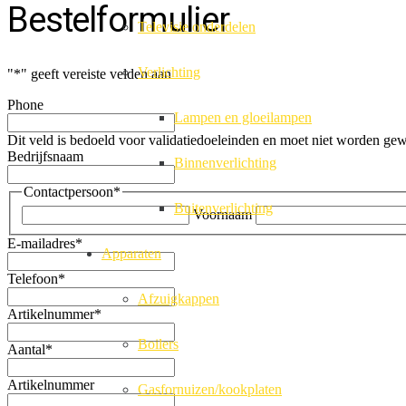
Bestelformulier
Televisie onderdelen
Verlichting
"
*
" geeft vereiste velden aan
Phone
Lampen en gloeilampen
Dit veld is bedoeld voor validatiedoeleinden en moet niet worden gew
Bedrijfsnaam
Binnenverlichting
Contactpersoon
*
Buitenverlichting
Voornaam
E-mailadres
*
Apparaten
Telefoon
*
Afzuigkappen
Artikelnummer
*
Boilers
Aantal
*
Artikelnummer
Gasfornuizen/kookplaten