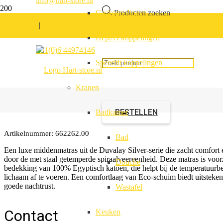
info@hart-store.nl
Gaskoppelingen
Producten zoeken
|
Hep2O koppelingen
+31(0)6 44974146
Duvalay enkele matr
Speedfit koppelingen
Kranen
Bonell vering 190×67
BESTELLEN
Badkamer
Artikelnummer:
662262.00
Bad
Een luxe middenmatras uit de Duvalay Silver-serie die zacht comfort 
door de met staal getemperde spiraalveereenheid. Deze matras is voor
Douche
bedekking van 100% Egyptisch katoen, die helpt bij de temperatuurbe
lichaam af te voeren. Een comfortlaag van Eco-schuim biedt uitstek
goede nachtrust.
Wastafel
Contact
Keuken