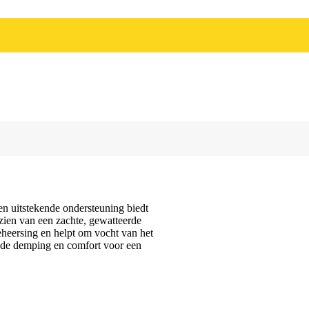
as 22cm
,5cm
en uitstekende ondersteuning biedt
zien van een zachte, gewatteerde
heersing en helpt om vocht van het
ende demping en comfort voor een