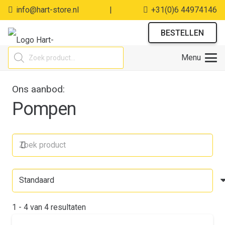
info@hart-store.nl
|
+31(0)6 44974146
BESTELLEN
Producten
Menu
zoeken
Ons aanbod:
Pompen
1
-
4
van
4
resultaten