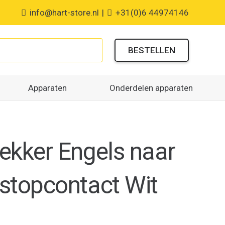
info@hart-store.nl
|
+31(0)6 44974146
BESTELLEN
Apparaten
Onderdelen apparaten
ekker Engels naar
stopcontact Wit