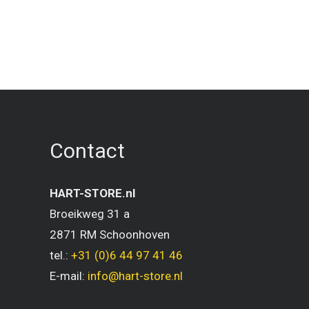
Contact
HART-STORE.nl
Broeikweg 31 a
2871 RM Schoonhoven
tel.:
+31 (0)6 44 97 41 46
E-mail:
info@hart-store.nl