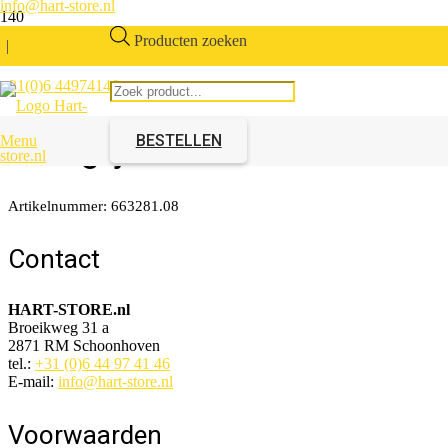
info@hart-store.nl
Producten zoeken
|
+31(0)6 44974146
Klaptafelpoot met bovenknik
Lichtgrijs
BESTELLEN
Menu
Artikelnummer:
663281.08
Contact
HART-STORE.nl
Broeikweg 31 a
2871 RM Schoonhoven
tel.:
+31 (0)6 44 97 41 46
E-mail:
info@hart-store.nl
Voorwaarden