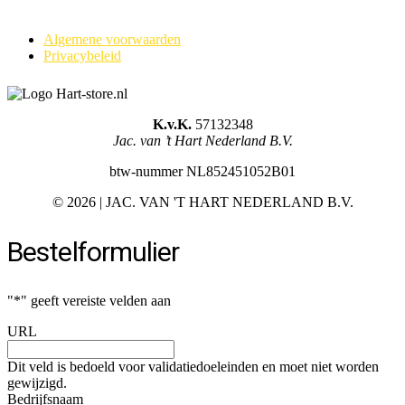
Algemene voorwaarden
Privacybeleid
K.v.K.
57132348
Jac. van ’t Hart Nederland B.V.
btw-nummer NL852451052B01
©
2026 | JAC. VAN 'T HART NEDERLAND B.V.
Bestelformulier
"
*
" geeft vereiste velden aan
URL
Dit veld is bedoeld voor validatiedoeleinden en moet niet worden
gewijzigd.
Bedrijfsnaam