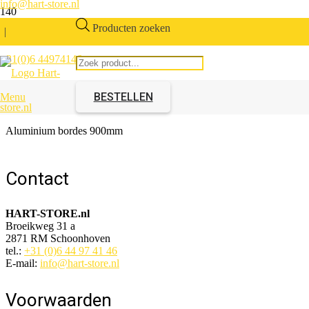
info@hart-store.nl
Producten zoeken
|
+31(0)6 44974146
Aluminium bordes 900mm
BESTELLEN
Menu
Artikelnummer:
724006.90
Aluminium bordes 900mm
Contact
HART-STORE.nl
Broeikweg 31 a
2871 RM Schoonhoven
tel.:
+31 (0)6 44 97 41 46
E-mail:
info@hart-store.nl
Voorwaarden