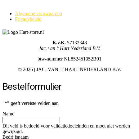
Algemene voorwaarden
Privacybeleid
K.v.K.
57132348
Jac. van ’t Hart Nederland B.V.
btw-nummer NL852451052B01
©
2026 | JAC. VAN 'T HART NEDERLAND B.V.
Bestelformulier
"
*
" geeft vereiste velden aan
Name
Dit veld is bedoeld voor validatiedoeleinden en moet niet worden
gewijzigd.
Bedrijfsnaam