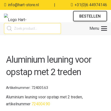
info@hart-store.nl
|
+31(0)6 44974146
BESTELLEN
Producten
Menu
zoeken
Aluminium leuning voor
opstap met 2 treden
Artikelnummer:
724005.63
Aluminium leuning voor opstap met 2 treden,
artikelnummer
724004.90