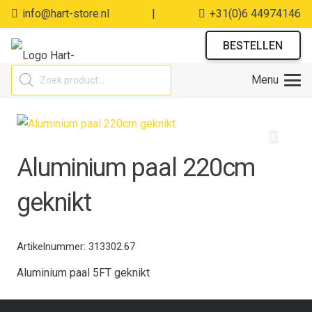
info@hart-store.nl
|
+31(0)6 44974146
BESTELLEN
Producten
Menu
zoeken
Aluminium paal 220cm
geknikt
Artikelnummer:
313302.67
Aluminium paal 5FT geknikt