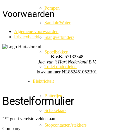
Pompen
Voorwaarden
Sanitair/Water
Algemene voorwaarden
Privacybeleid
Slangverbinders
Spoelbakken
K.v.K.
57132348
Jac. van ’t Hart Nederland B.V.
Toilet onderdelen
btw-nummer NL852451052B01
Elektriciteit
Batterijen
Bestelformulier
Schakelaars
"
*
" geeft vereiste velden aan
Stopcontacten/stekkers
Company