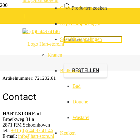
info@hart-store.nl
Gaskoppelingen
Producten zoeken
|
Hep2O koppelingen
Asstandaard 270mm 
+31(0)6 44974146
Speedfit koppelingen
verzinkt
Kranen
BESTELLEN
Badkamer
Artikelnummer:
721202.61
Bad
Contact
Douche
HART-STORE.nl
Wastafel
Broeikweg 31 a
2871 RM Schoonhoven
tel.:
+31 (0)6 44 97 41 46
Keuken
E-mail:
info@hart-store.nl