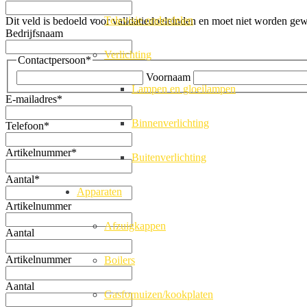
Televisie onderdelen
Dit veld is bedoeld voor validatiedoeleinden en moet niet worden gew
Bedrijfsnaam
Verlichting
Contactpersoon
*
Voornaam
Lampen en gloeilampen
E-mailadres
*
Binnenverlichting
Telefoon
*
Artikelnummer
*
Buitenverlichting
Aantal
*
Apparaten
Artikelnummer
Afzuigkappen
Aantal
Artikelnummer
Boilers
Aantal
Gasfornuizen/kookplaten