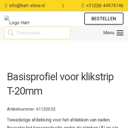
info@hart-store.nl
|
+31(0)6 44974146
BESTELLEN
Producten
Menu
zoeken
Basisprofiel voor klikstrip
T-20mm
Artikelnummer:
611320.02
Tweedelige afdekking voor het afdekken van naden.
Bevestig het basisgedeelte onder de planken (A) en sla