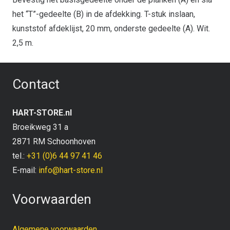
het “T”-gedeelte (B) in de afdekking. T-stuk inslaan,
kunststof afdeklijst, 20 mm, onderste gedeelte (A). Wit.
2,5 m.
Contact
HART-STORE.nl
Broeikweg 31 a
2871 RM Schoonhoven
tel.:
+31 (0)6 44 97 41 46
E-mail:
info@hart-store.nl
Voorwaarden
Algemene voorwaarden