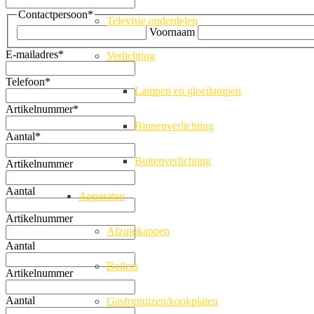
Contactpersoon
*
Televisie onderdelen
Voornaam
E-mailadres
*
Verlichting
Telefoon
*
Lampen en gloeilampen
Artikelnummer
*
Binnenverlichting
Aantal
*
Buitenverlichting
Artikelnummer
Aantal
Apparaten
Artikelnummer
Afzuigkappen
Aantal
Boilers
Artikelnummer
Aantal
Gasfornuizen/kookplaten