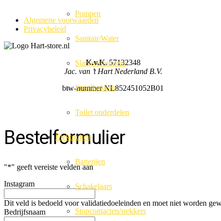
Pompen
Algemene voorwaarden
Privacybeleid
Sanitair/Water
K.v.K.
57132348
Slangverbinders
Jac. van ’t Hart Nederland B.V.
Spoelbakken
btw-nummer NL852451052B01
Toilet onderdelen
Bestelformulier
Elektriciteit
Batterijen
"
*
" geeft vereiste velden aan
Instagram
Schakelaars
Dit veld is bedoeld voor validatiedoeleinden en moet niet worden gew
Stopcontacten/stekkers
Bedrijfsnaam