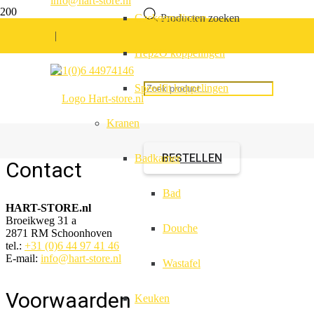
info@hart-store.nl
Gaskoppelingen
Producten zoeken
|
Hep2O koppelingen
Bekersifon verstelba
+31(0)6 44974146
Speedfit koppelingen
Kranen
Artikelnummer:
211514.00
BESTELLEN
Badkamer
Contact
Bad
HART-STORE.nl
Broeikweg 31 a
Douche
2871 RM Schoonhoven
tel.:
+31 (0)6 44 97 41 46
E-mail:
info@hart-store.nl
Wastafel
Voorwaarden
Keuken