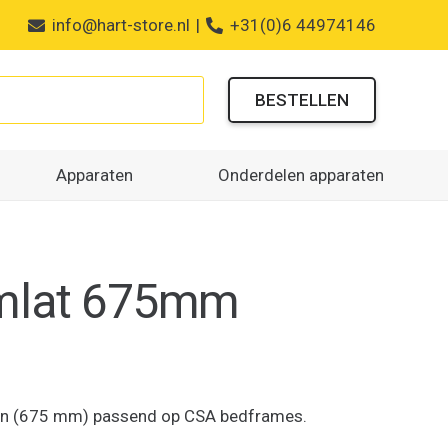
info@hart-store.nl
|
+31(0)6 44974146
BESTELLEN
Apparaten
Onderdelen apparaten
mlat 675mm
ten (675 mm) passend op CSA bedframes.