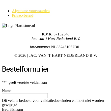
Algemene voorwaarden
Privacybeleid
K.v.K.
57132348
Jac. van ’t Hart Nederland B.V.
btw-nummer NL852451052B01
©
2026 | JAC. VAN 'T HART NEDERLAND B.V.
Bestelformulier
"
*
" geeft vereiste velden aan
Name
Dit veld is bedoeld voor validatiedoeleinden en moet niet worden
gewijzigd.
Bedrijfsnaam