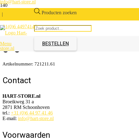
info@hart-store.nl
Producten zoeken
|
+31(0)6 44974146
Bovendeel Steunpoot
gegalvaniseerd 120mm
BESTELLEN
Menu
Artikelnummer:
721211.61
Contact
HART-STORE.nl
Broeikweg 31 a
2871 RM Schoonhoven
tel.:
+31 (0)6 44 97 41 46
E-mail:
info@hart-store.nl
Voorwaarden