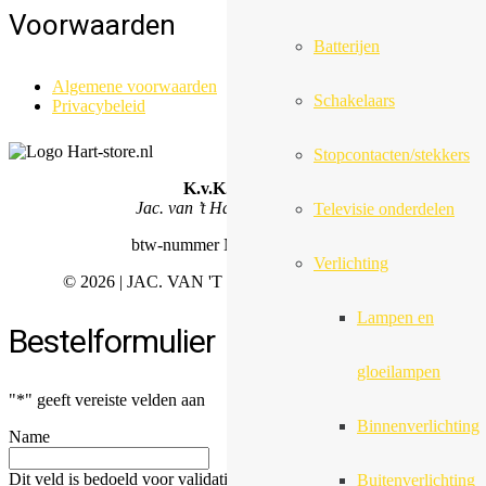
Voorwaarden
Batterijen
Algemene voorwaarden
Schakelaars
Privacybeleid
Stopcontacten/stekkers
K.v.K.
57132348
Jac. van ’t Hart Nederland B.V.
Televisie onderdelen
btw-nummer NL852451052B01
Verlichting
©
2026 | JAC. VAN 'T HART NEDERLAND B.V.
Lampen en
Bestelformulier
gloeilampen
"
*
" geeft vereiste velden aan
Binnenverlichting
Name
Dit veld is bedoeld voor validatiedoeleinden en moet niet worden
Buitenverlichting