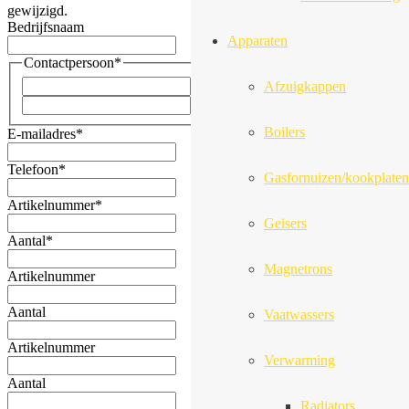
gewijzigd.
Bedrijfsnaam
Apparaten
Contactpersoon
*
Voornaam
Afzuigkappen
Achternaam
Boilers
E-mailadres
*
Telefoon
*
Gasfornuizen/kookplaten
Artikelnummer
*
Geisers
Aantal
*
Magnetrons
Artikelnummer
Aantal
Vaatwassers
Artikelnummer
Verwarming
Aantal
Radiators