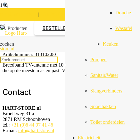
Douche
info@hart-store.nl
|
+31(0)6 44974146
BESTELLEN
Producten
Wastafel
Breedband TV-antenne 10
zoeken
Keuken
Artikelnummer:
313102.00
Pompen
Breedband TV-antenne met 10 elementen, inclusief universele klem
die op de meeste masten past. Voor gebieden met een sterke signaal.
Sanitair/Water
Contact
Slangverbinders
Spoelbakken
HART-STORE.nl
Broeikweg 31 a
2871 RM Schoonhoven
Toilet onderdelen
tel.:
+31 (0)6 44 97 41 46
E-mail:
info@hart-store.nl
Elektriciteit