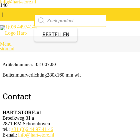
info@hart-store.nl
|
Producten
zoeken
+31(0)6 44974146
Buitenmuurverlichting280x16
BESTELLEN
mm wit
Menu
Artikelnummer:
331007.00
Buitenmuurverlichting280x160 mm wit
Contact
HART-STORE.nl
Broeikweg 31 a
2871 RM Schoonhoven
tel.:
+31 (0)6 44 97 41 46
E-mail:
info@hart-store.nl