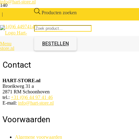
info@hart-store.nl
Producten zoeken
|
+31(0)6 44974146
Coax Y-splitter
BESTELLEN
Menu
Artikelnummer:
313212.00
Contact
HART-STORE.nl
Broeikweg 31 a
2871 RM Schoonhoven
tel.:
+31 (0)6 44 97 41 46
E-mail:
info@hart-store.nl
Voorwaarden
Algemene voorwaarden