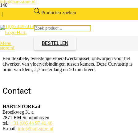
info@hart-store.nl
Producten zoeken
|
+31(0)6 44974146
Curvastrip tapijtlijst Bruin
BESTELLEN
Menu
Artikelnummer:
611354.01
Een flexibele, tweedelige vloerafwerkingsset, ontworpen voor het
afwerken van vloerverbindingen tussen kamers. Deze Curvastrip is
bruin van kleur, 2,7 meter lang en 50 mm breed.
Contact
HART-STORE.nl
Broeikweg 31 a
2871 RM Schoonhoven
tel.:
+31 (0)6 44 97 41 46
E-mail:
info@hart-store.nl