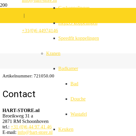
info@hart-store.nl
Gaskoppelingen
|
Hep2O koppelingen
Caravanwiel 500-8 m
+31(0)6 44974146
Speedfit koppelingen
lagers
Kranen
Badkamer
Artikelnummer:
721050.00
Bad
Contact
Douche
HART-STORE.nl
Wastafel
Broeikweg 31 a
2871 RM Schoonhoven
tel.:
+31 (0)6 44 97 41 46
Keuken
E-mail:
info@hart-store.nl