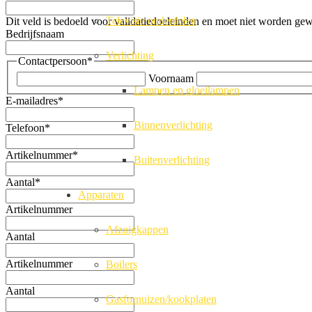
Televisie onderdelen
Dit veld is bedoeld voor validatiedoeleinden en moet niet worden gew
Bedrijfsnaam
Verlichting
Contactpersoon
*
Voornaam
Lampen en gloeilampen
E-mailadres
*
Binnenverlichting
Telefoon
*
Artikelnummer
*
Buitenverlichting
Aantal
*
Apparaten
Artikelnummer
Afzuigkappen
Aantal
Artikelnummer
Boilers
Aantal
Gasfornuizen/kookplaten