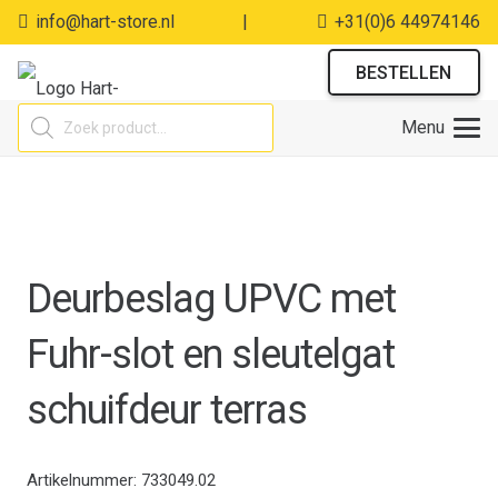
info@hart-store.nl
|
+31(0)6 44974146
BESTELLEN
Producten
Menu
zoeken
Deurbeslag UPVC met
Fuhr-slot en sleutelgat
schuifdeur terras
Artikelnummer:
733049.02