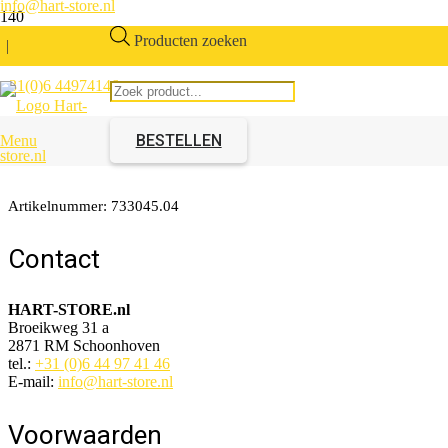
info@hart-store.nl
Producten zoeken
|
+31(0)6 44974146
Deurbeslag XL schuifdeur
terras Zwart
BESTELLEN
Menu
Artikelnummer:
733045.04
Contact
HART-STORE.nl
Broeikweg 31 a
2871 RM Schoonhoven
tel.:
+31 (0)6 44 97 41 46
E-mail:
info@hart-store.nl
Voorwaarden