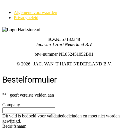
Algemene voorwaarden
Privacybeleid
K.v.K.
57132348
Jac. van ’t Hart Nederland B.V.
btw-nummer NL852451052B01
©
2026 | JAC. VAN 'T HART NEDERLAND B.V.
Bestelformulier
"
*
" geeft vereiste velden aan
Company
Dit veld is bedoeld voor validatiedoeleinden en moet niet worden
gewijzigd.
Bedrijfsnaam