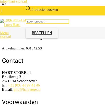
info@hart-store.nl
Producten zoeken
|
+31(0)6 44974146
Deurknop 23mm
Zilverkleurig mat staal
BESTELLEN
Menu
Artikelnummer:
631042.53
Contact
HART-STORE.nl
Broeikweg 31 a
2871 RM Schoonhoven
tel.:
+31 (0)6 44 97 41 46
E-mail:
info@hart-store.nl
Voorwaarden