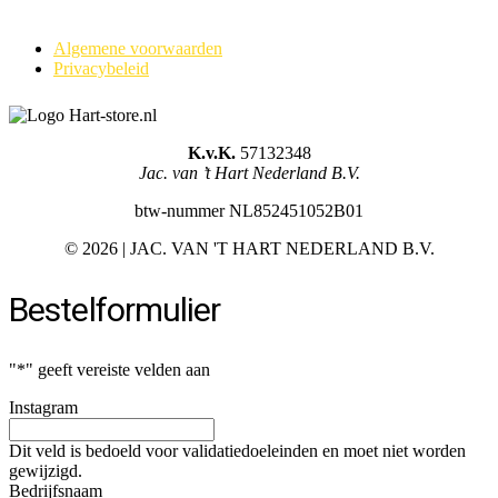
Algemene voorwaarden
Privacybeleid
K.v.K.
57132348
Jac. van ’t Hart Nederland B.V.
btw-nummer NL852451052B01
©
2026 | JAC. VAN 'T HART NEDERLAND B.V.
Bestelformulier
"
*
" geeft vereiste velden aan
Instagram
Dit veld is bedoeld voor validatiedoeleinden en moet niet worden
gewijzigd.
Bedrijfsnaam