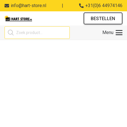
info@hart-store.nl
|
+31(0)6 44974146
BESTELLEN
Producten
Menu
zoeken