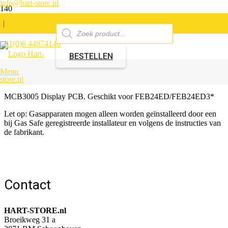
info@hart-store.nl
|
Producten
zoeken
+31(0)6 44974146
Morco Display Printplaat
BESTELLEN
Menu
Artikelnummer:
571102.00
MCB3005 Display PCB. Geschikt voor FEB24ED/FEB24ED3*
Let op: Gasapparaten mogen alleen worden geïnstalleerd door een
bij Gas Safe geregistreerde installateur en volgens de instructies van
de fabrikant.
Contact
HART-STORE.nl
Broeikweg 31 a