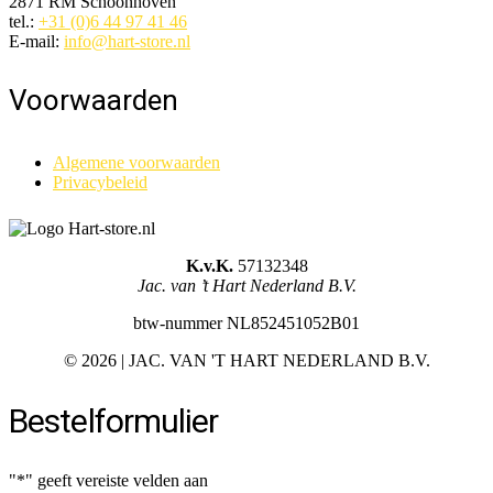
2871 RM Schoonhoven
tel.:
+31 (0)6 44 97 41 46
E-mail:
info@hart-store.nl
Voorwaarden
Algemene voorwaarden
Privacybeleid
K.v.K.
57132348
Jac. van ’t Hart Nederland B.V.
btw-nummer NL852451052B01
©
2026 | JAC. VAN 'T HART NEDERLAND B.V.
Bestelformulier
"
*
" geeft vereiste velden aan