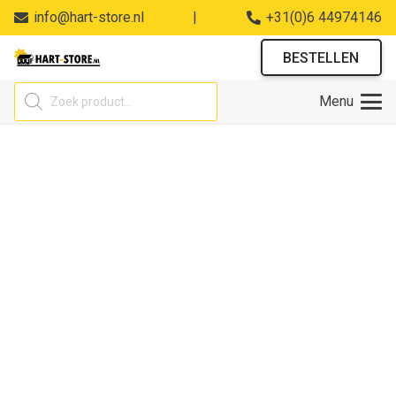
info@hart-store.nl
|
+31(0)6 44974146
BESTELLEN
Producten
Menu
zoeken