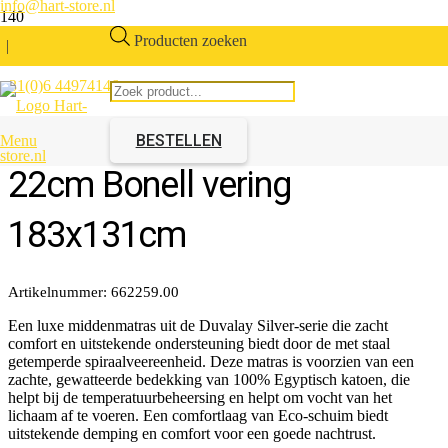
info@hart-store.nl
Producten zoeken
|
+31(0)6 44974146
Duvalay dubbele matras
BESTELLEN
Menu
22cm Bonell vering
183x131cm
Artikelnummer:
662259.00
Een luxe middenmatras uit de Duvalay Silver-serie die zacht
comfort en uitstekende ondersteuning biedt door de met staal
getemperde spiraalveereenheid. Deze matras is voorzien van een
zachte, gewatteerde bedekking van 100% Egyptisch katoen, die
helpt bij de temperatuurbeheersing en helpt om vocht van het
lichaam af te voeren. Een comfortlaag van Eco-schuim biedt
uitstekende demping en comfort voor een goede nachtrust.