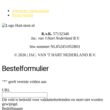
Algemene voorwaarden
Privacybeleid
K.v.K.
57132348
Jac. van ’t Hart Nederland B.V.
btw-nummer NL852451052B01
©
2026 | JAC. VAN 'T HART NEDERLAND B.V.
Bestelformulier
"
*
" geeft vereiste velden aan
URL
Dit veld is bedoeld voor validatiedoeleinden en moet niet worden
gewijzigd.
Bedrijfsnaam