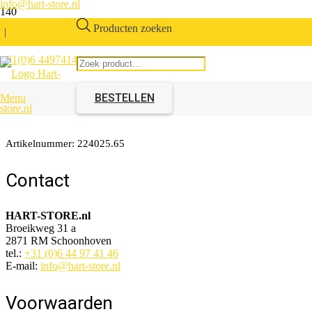
info@hart-store.nl
Producten zoeken
|
+31(0)6 44974146
Keukenmengkraan met 1
hendel Chroom
BESTELLEN
Menu
Artikelnummer:
224025.65
Contact
HART-STORE.nl
Broeikweg 31 a
2871 RM Schoonhoven
tel.:
+31 (0)6 44 97 41 46
E-mail:
info@hart-store.nl
Voorwaarden