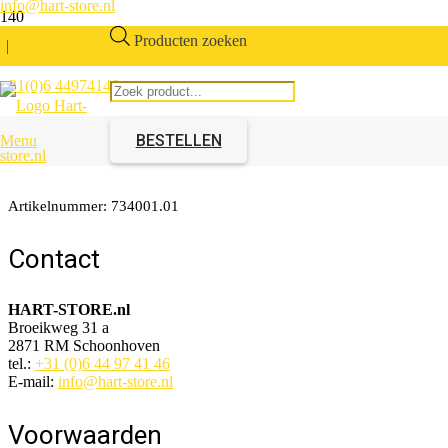
info@hart-store.nl
Producten zoeken
|
+31(0)6 44974146
Ellbee Deurscharnier links
Bruin
BESTELLEN
Menu
Artikelnummer:
734001.01
Contact
HART-STORE.nl
Broeikweg 31 a
2871 RM Schoonhoven
tel.:
+31 (0)6 44 97 41 46
E-mail:
info@hart-store.nl
Voorwaarden