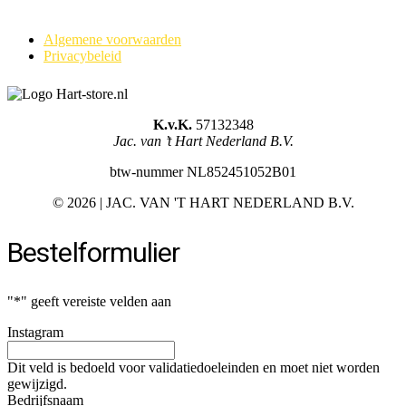
Algemene voorwaarden
Privacybeleid
K.v.K.
57132348
Jac. van ’t Hart Nederland B.V.
btw-nummer NL852451052B01
©
2026 | JAC. VAN 'T HART NEDERLAND B.V.
Bestelformulier
"
*
" geeft vereiste velden aan
Instagram
Dit veld is bedoeld voor validatiedoeleinden en moet niet worden
gewijzigd.
Bedrijfsnaam