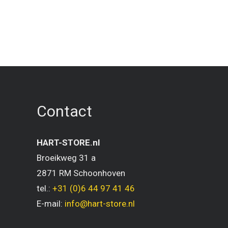
Contact
HART-STORE.nl
Broeikweg 31 a
2871 RM Schoonhoven
tel.:
+31 (0)6 44 97 41 46
E-mail:
info@hart-store.nl