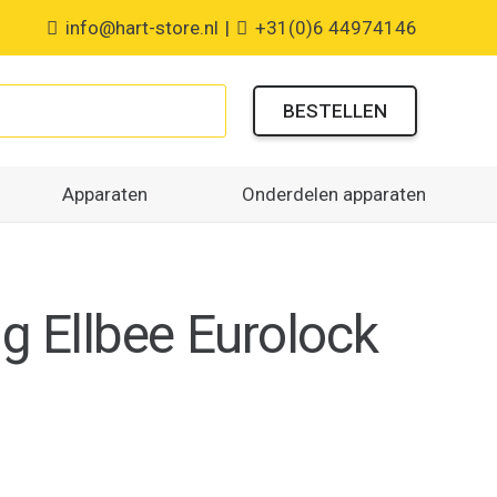
info@hart-store.nl
|
+31(0)6 44974146
BESTELLEN
Apparaten
Onderdelen apparaten
g Ellbee Eurolock