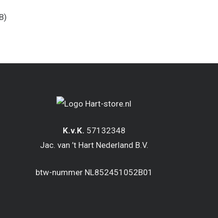
B)
K.v.K.
57132348
Jac. van ’t Hart Nederland B.V.
btw-nummer NL852451052B01