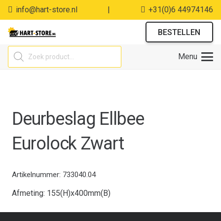
info@hart-store.nl
|
+31(0)6 44974146
BESTELLEN
Producten
Menu
zoeken
Deurbeslag Ellbee
Eurolock Zwart
Artikelnummer:
733040.04
Afmeting: 155(H)x400mm(B)