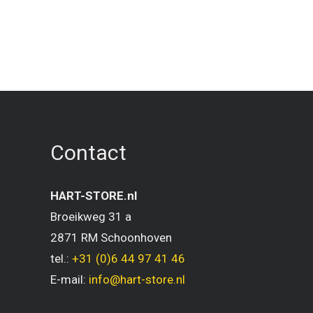
Contact
HART-STORE.nl
Broeikweg 31 a
2871 RM Schoonhoven
tel.:
+31 (0)6 44 97 41 46
E-mail:
info@hart-store.nl