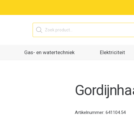
Producten
zoeken
Gas- en watertechniek
Elektriciteit
Gordijnh
Artikelnummer:
641104.54