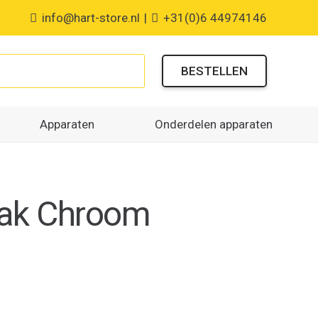
info@hart-store.nl
|
+31(0)6 44974146
BESTELLEN
Apparaten
Onderdelen apparaten
aak Chroom