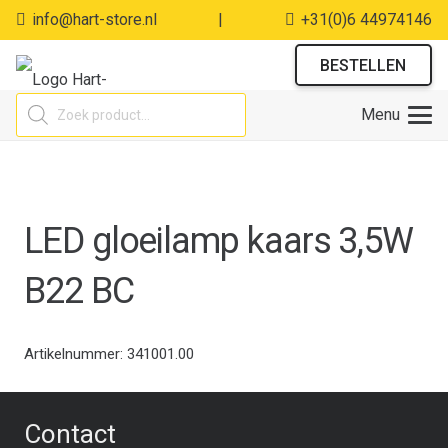
info@hart-store.nl
|
+31(0)6 44974146
BESTELLEN
Producten
Menu
zoeken
LED gloeilamp kaars 3,5W
B22 BC
Artikelnummer:
341001.00
Contact