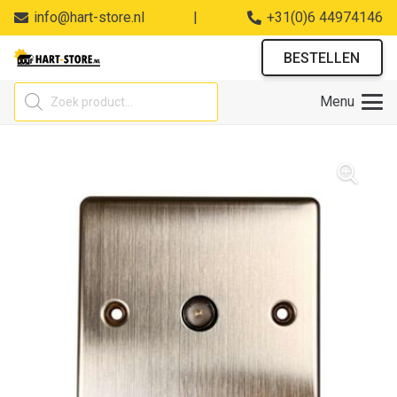
info@hart-store.nl
|
+31(0)6 44974146
BESTELLEN
Producten
Menu
zoeken