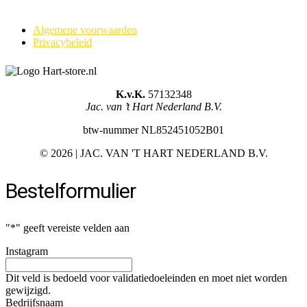
Algemene voorwaarden
Privacybeleid
K.v.K.
57132348
Jac. van ’t Hart Nederland B.V.
btw-nummer NL852451052B01
©
2026 | JAC. VAN 'T HART NEDERLAND B.V.
Bestelformulier
"
*
" geeft vereiste velden aan
Instagram
Dit veld is bedoeld voor validatiedoeleinden en moet niet worden
gewijzigd.
Bedrijfsnaam