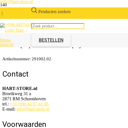
info@hart-store.nl
Producten zoeken
|
+31(0)6 44974146
Radiator enkel paneel
600(H)x400mm(B)
BESTELLEN
Menu
Artikelnummer:
291002.02
Contact
HART-STORE.nl
Broeikweg 31 a
2871 RM Schoonhoven
tel.:
+31 (0)6 44 97 41 46
E-mail:
info@hart-store.nl
Voorwaarden