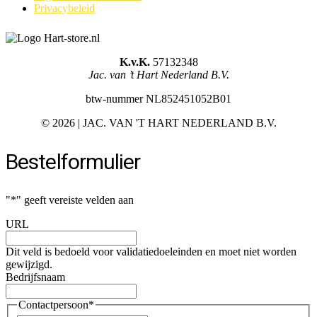
Privacybeleid
K.v.K.
57132348
Jac. van ’t Hart Nederland B.V.
btw-nummer NL852451052B01
©
2026 | JAC. VAN 'T HART NEDERLAND B.V.
Bestelformulier
"
*
" geeft vereiste velden aan
URL
Dit veld is bedoeld voor validatiedoeleinden en moet niet worden
gewijzigd.
Bedrijfsnaam
Contactpersoon
*