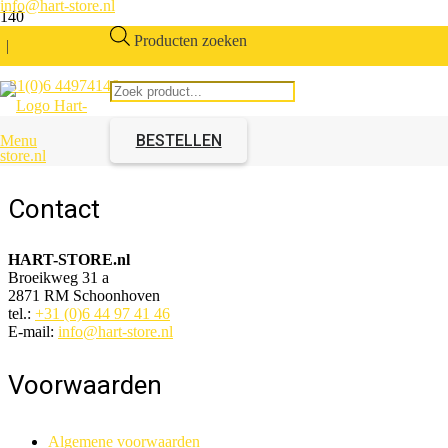
info@hart-store.nl
Producten zoeken
|
+31(0)6 44974146
Euro stopcontact dubbel Wit
BESTELLEN
Menu
Artikelnummer:
311011.02
Contact
HART-STORE.nl
Broeikweg 31 a
2871 RM Schoonhoven
tel.:
+31 (0)6 44 97 41 46
E-mail:
info@hart-store.nl
Voorwaarden
Algemene voorwaarden