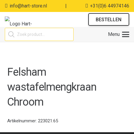
info@hart-store.nl
|
+31(0)6 44974146
BESTELLEN
Producten
Menu
zoeken
Felsham
wastafelmengkraan
Chroom
Artikelnummer:
223021.65