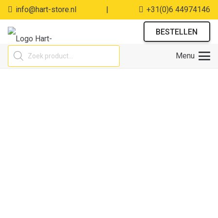
info@hart-store.nl
|
+31(0)6 44974146
BESTELLEN
Producten
Menu
zoeken