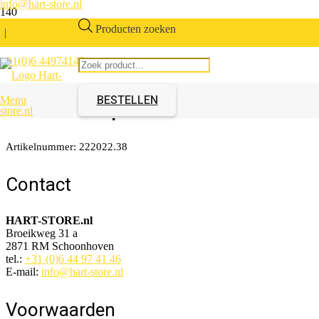
info@hart-store.nl
Producten zoeken
|
+31(0)6 44974146
Glijbeugel 19mm voor
douchekop
BESTELLEN
Menu
Artikelnummer:
222022.38
Contact
HART-STORE.nl
Broeikweg 31 a
2871 RM Schoonhoven
tel.:
+31 (0)6 44 97 41 46
E-mail:
info@hart-store.nl
Voorwaarden