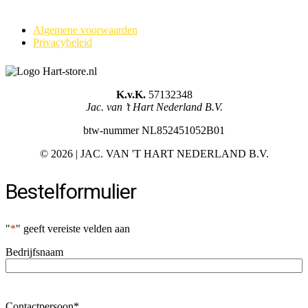
Algemene voorwaarden
Privacybeleid
K.v.K.
57132348
Jac. van ’t Hart Nederland B.V.
btw-nummer NL852451052B01
©
2026 | JAC. VAN 'T HART NEDERLAND B.V.
Bestelformulier
"
*
" geeft vereiste velden aan
Bedrijfsnaam
Contactpersoon
*