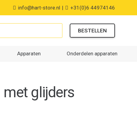
info@hart-store.nl
|
+31(0)6 44974146
BESTELLEN
Apparaten
Onderdelen apparaten
l met glijders