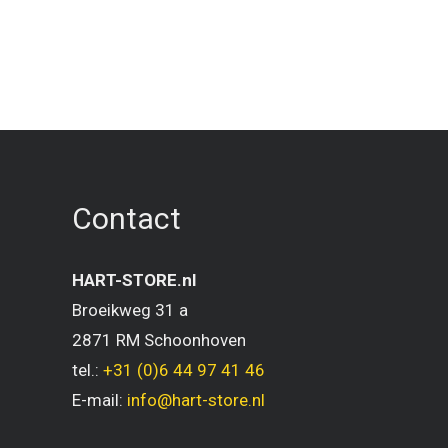
Contact
HART-STORE.nl
Broeikweg 31 a
2871 RM Schoonhoven
tel.:
+31 (0)6 44 97 41 46
E-mail:
info@hart-store.nl