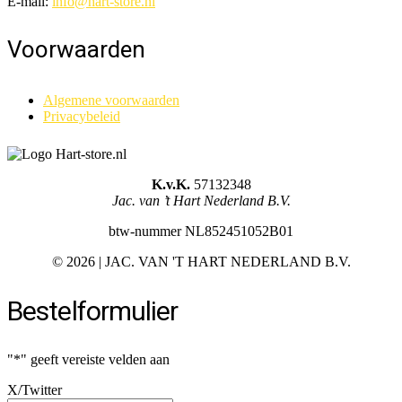
E-mail:
info@hart-store.nl
Voorwaarden
Algemene voorwaarden
Privacybeleid
K.v.K.
57132348
Jac. van ’t Hart Nederland B.V.
btw-nummer NL852451052B01
©
2026 | JAC. VAN 'T HART NEDERLAND B.V.
Bestelformulier
"
*
" geeft vereiste velden aan
X/Twitter