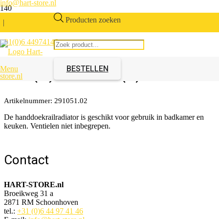
info@hart-store.nl
Producten zoeken
|
+31(0)6 44974146
Handdoekradiator
700(H)x420mm(B) mat wit
BESTELLEN
Menu
Artikelnummer:
291051.02
De handdoekrailradiator is geschikt voor gebruik in badkamer en
keuken. Ventielen niet inbegrepen.
Contact
HART-STORE.nl
Broeikweg 31 a
2871 RM Schoonhoven
tel.:
+31 (0)6 44 97 41 46